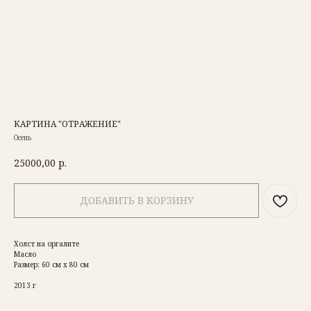
КАРТИНА "ОТРАЖЕНИЕ"
Осень
25000,00
р.
ДОБАВИТЬ В КОРЗИНУ
РОМАН БАРЬЯХТАР
Холст на оргалите
ОБ АВТОРЕ
Масло
Размер: 60 см х 80 см
КАТАЛОГ КАРТИН
ДОСТАВКА И ОПЛАТА
2013 г
КОНТАКТЫ